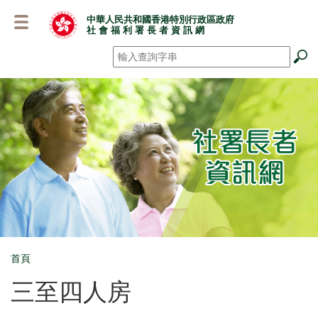
跳
中華人民共和國香港特別行政區政府
至
社 會 福 利 署 長 者 資 訊 網
主
要
搜尋
*
內
容
首頁
Breadcrumb
三至四人房