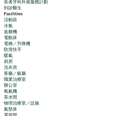
長者牙科外展服務計劃
到診醫生
Facilities
活動區
冷氣
血糖機
電動床
電梯／升降機
防滑扶手
暖氣
廚房
洗衣房
客廳／飯廳
職業治療室
辦公室
氧氣機
茶水間
物理治療室／設施
氣墊床
電視間