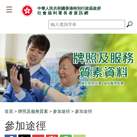
跳
中華人民共和國香港特別行政區政府
至
社 會 福 利 署 長 者 資 訊 網
主
要
搜尋
*
內
容
首頁
>
牌照及服務質素
>
参加途径
> 參加途徑
Breadcrumb
參加途徑