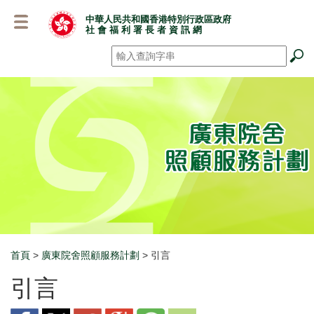
跳
中華人民共和國香港特別行政區政府
至
社 會 福 利 署 長 者 資 訊 網
主
要
搜尋
*
內
容
首頁
>
廣東院舍照顧服務計劃
> 引言
Breadcrumb
引言