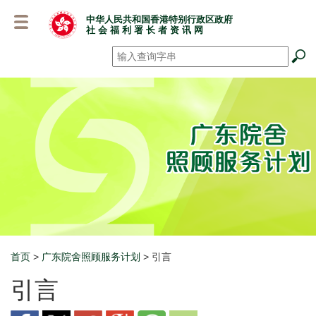
跳
中华人民共和国香港特别行政区政府
至
社 会 福 利 署 长 者 资 讯 网
主
要
搜寻
*
内
容
首页
>
广东院舍照顾服务计划
> 引言
Breadcrumb
引言