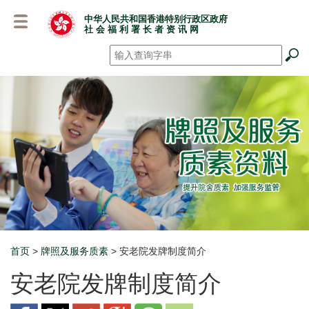
跳
中华人民共和国香港特别行政区政府
至
社 会 福 利 署 长 者 资 讯 网
主
要
搜寻
*
内
容
首页
>
牌照及服务质素
> 安老院发牌制度简介
Breadcrumb
安老院发牌制度简介