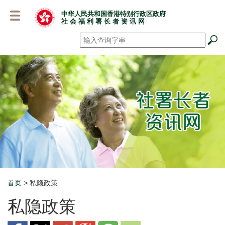
跳
中华人民共和国香港特别行政区政府
至
社 会 福 利 署 长 者 资 讯 网
主
要
搜寻
*
内
容
首页
> 私隐政策
Breadcrumb
私隐政策