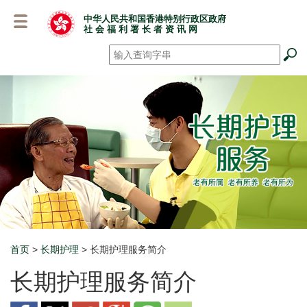
跳
中华人民共和国香港特别行政区政府
至
社 会 福 利 署 长 者 资 讯 网
主
要
搜寻
*
内
容
首页
>
长期护理
> 长期护理服务简介
Breadcrumb
长期护理服务简介