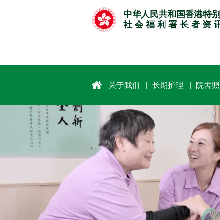
跳
中华人民共和国香港特
至
社 会 福 利 署 长 者 资 
主
要
内
容
关于我们
长期护理
院舍照