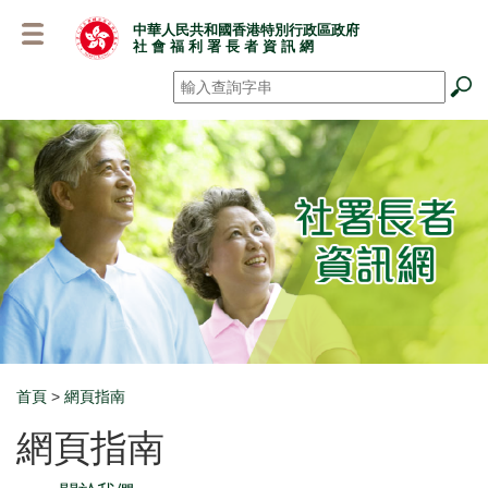
跳
中華人民共和國香港特別行政區政府
至
社 會 福 利 署 長 者 資 訊 網
主
要
搜尋
*
內
容
首頁
>
網頁指南
Breadcrumb
網頁指南