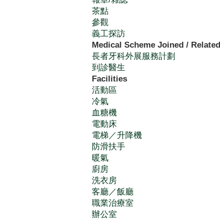
茶點
參觀
義工探訪
Medical Scheme Joined / Related
長者牙科外展服務計劃
到診醫生
Facilities
活動區
冷氣
血糖機
電動床
電梯／升降機
防滑扶手
暖氣
廚房
洗衣房
客廳／飯廳
職業治療室
辦公室