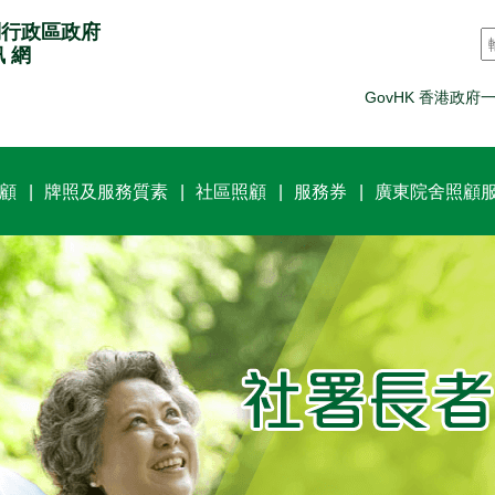
別行政區政府
訊 網
GovHK 香港政府
顧
牌照及服務質素
社區照顧
服務券
廣東院舍照顧