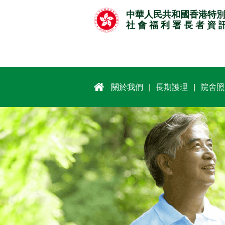
跳
中華人民共和國香港特
至
社 會 福 利 署 長 者 資 
主
要
內
容
關於我們
長期護理
院舍照