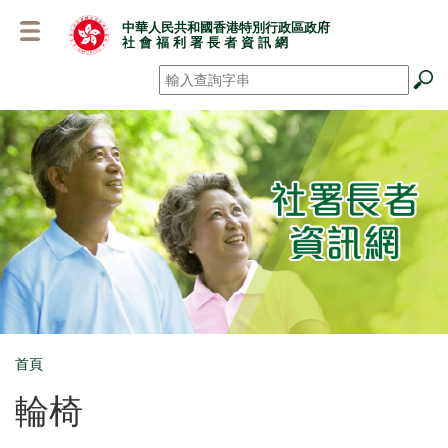
跳
中華人民共和國香港特別行政區政府
至
社 會 福 利 署 長 者 資 訊 網
主
要
搜尋
*
內
容
首頁
Breadcrumb
輪椅