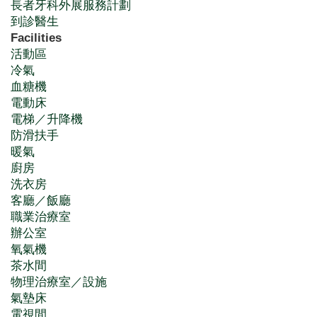
長者牙科外展服務計劃
到診醫生
Facilities
活動區
冷氣
血糖機
電動床
電梯／升降機
防滑扶手
暖氣
廚房
洗衣房
客廳／飯廳
職業治療室
辦公室
氧氣機
茶水間
物理治療室／設施
氣墊床
電視間