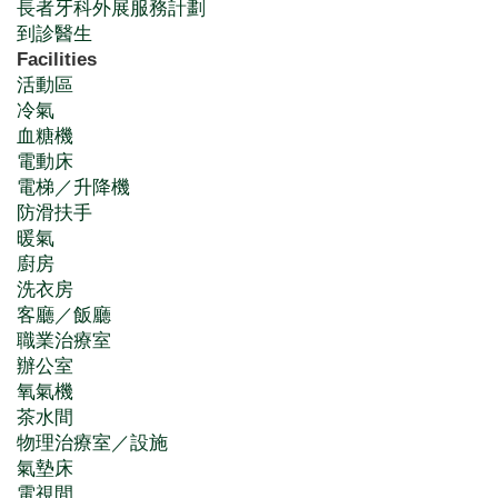
長者牙科外展服務計劃
到診醫生
Facilities
活動區
冷氣
血糖機
電動床
電梯／升降機
防滑扶手
暖氣
廚房
洗衣房
客廳／飯廳
職業治療室
辦公室
氧氣機
茶水間
物理治療室／設施
氣墊床
電視間