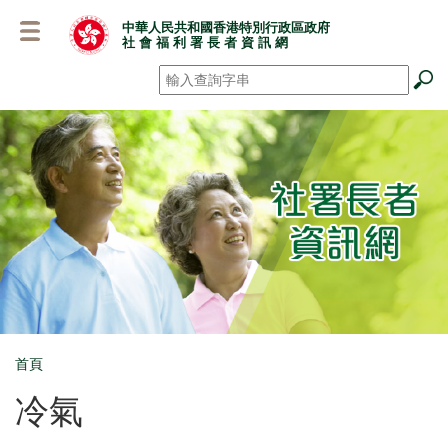
跳
中華人民共和國香港特別行政區政府
至
社 會 福 利 署 長 者 資 訊 網
主
要
搜尋
*
內
容
首頁
Breadcrumb
冷氣