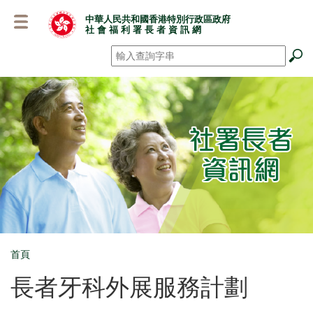
跳
中華人民共和國香港特別行政區政府
至
社 會 福 利 署 長 者 資 訊 網
主
要
搜尋
*
內
容
首頁
Breadcrumb
長者牙科外展服務計劃