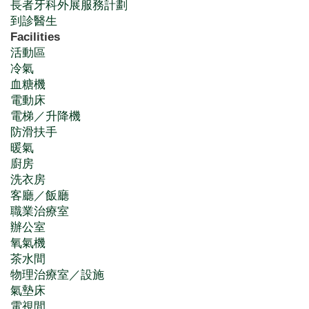
長者牙科外展服務計劃
到診醫生
Facilities
活動區
冷氣
血糖機
電動床
電梯／升降機
防滑扶手
暖氣
廚房
洗衣房
客廳／飯廳
職業治療室
辦公室
氧氣機
茶水間
物理治療室／設施
氣墊床
電視間