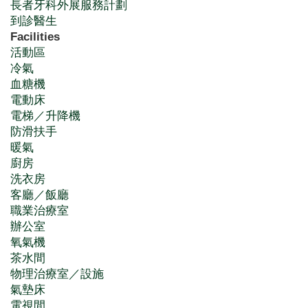
長者牙科外展服務計劃
到診醫生
Facilities
活動區
冷氣
血糖機
電動床
電梯／升降機
防滑扶手
暖氣
廚房
洗衣房
客廳／飯廳
職業治療室
辦公室
氧氣機
茶水間
物理治療室／設施
氣墊床
電視間