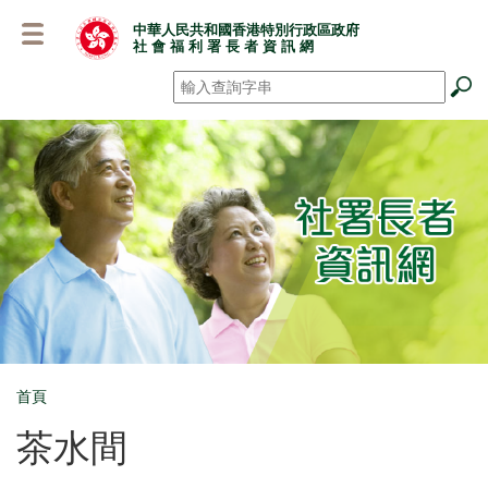
跳
中華人民共和國香港特別行政區政府
至
社 會 福 利 署 長 者 資 訊 網
主
要
搜尋
*
內
容
首頁
Breadcrumb
茶水間