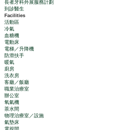
長者牙科外展服務計劃
到診醫生
Facilities
活動區
冷氣
血糖機
電動床
電梯／升降機
防滑扶手
暖氣
廚房
洗衣房
客廳／飯廳
職業治療室
辦公室
氧氣機
茶水間
物理治療室／設施
氣墊床
電視間