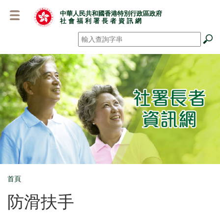
跳
中華人民共和國香港特別行政區政府
至
社 會 福 利 署 長 者 資 訊 網
主
要
搜尋
*
內
容
首頁
Breadcrumb
防滑扶手