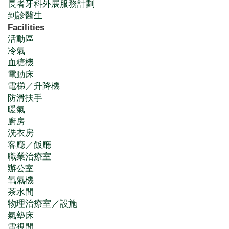
長者牙科外展服務計劃
到診醫生
Facilities
活動區
冷氣
血糖機
電動床
電梯／升降機
防滑扶手
暖氣
廚房
洗衣房
客廳／飯廳
職業治療室
辦公室
氧氣機
茶水間
物理治療室／設施
氣墊床
電視間