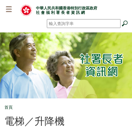
跳
中華人民共和國香港特別行政區政府
至
社 會 福 利 署 長 者 資 訊 網
主
要
搜尋
*
內
容
首頁
Breadcrumb
電梯／升降機