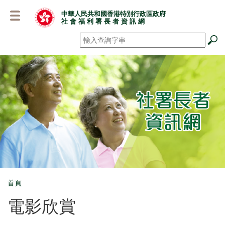
跳
中華人民共和國香港特別行政區政府
至
社 會 福 利 署 長 者 資 訊 網
主
要
搜尋
*
內
容
首頁
Breadcrumb
電影欣賞