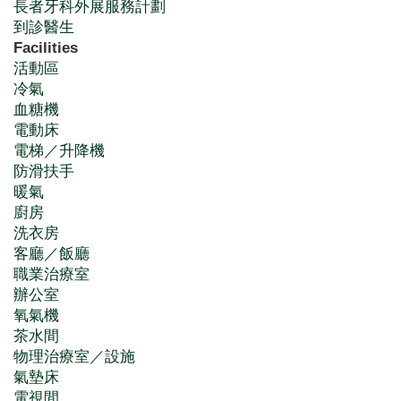
長者牙科外展服務計劃
到診醫生
Facilities
活動區
冷氣
血糖機
電動床
電梯／升降機
防滑扶手
暖氣
廚房
洗衣房
客廳／飯廳
職業治療室
辦公室
氧氣機
茶水間
物理治療室／設施
氣墊床
電視間