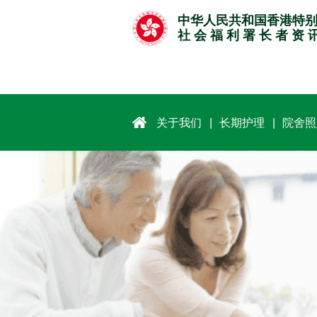
跳
中华人民共和国香港特
至
社 会 福 利 署 长 者 资 
主
要
内
容
关于我们
长期护理
院舍照