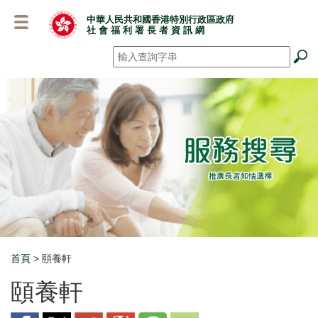
跳
中華人民共和國香港特別行政區政府
至
社 會 福 利 署 長 者 資 訊 網
主
要
搜尋
*
內
容
首頁
> 頤養軒
Breadcrumb
頤養軒