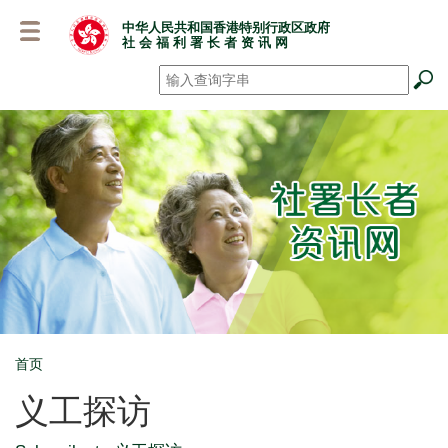
跳
中华人民共和国香港特别行政区政府
至
社 会 福 利 署 长 者 资 讯 网
主
要
搜寻
*
内
容
首页
Breadcrumb
义工探访