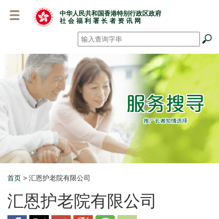
跳
中华人民共和国香港特别行政区政府
至
社 会 福 利 署 长 者 资 讯 网
主
要
搜寻
*
内
容
首页
> 汇恩护老院有限公司
Breadcrumb
汇恩护老院有限公司