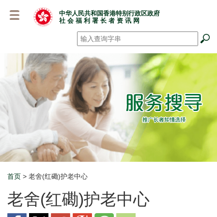
跳
中华人民共和国香港特别行政区政府
至
社 会 福 利 署 长 者 资 讯 网
主
要
搜寻
*
内
容
首页
> 老舍(红磡)护老中心
Breadcrumb
老舍(红磡)护老中心