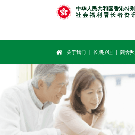
跳
中华人民共和国香港特
至
社 会 福 利 署 长 者 资 
主
要
内
容
关于我们
长期护理
院舍照