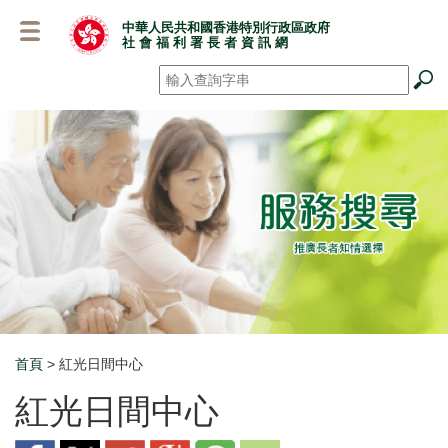
跳
中華人民共和國香港特別行政區政府
至
社 會 福 利 署 長 者 資 訊 網
主
要
搜尋
*
內
容
首頁
> 紅光日間中心
Breadcrumb
紅光日間中心