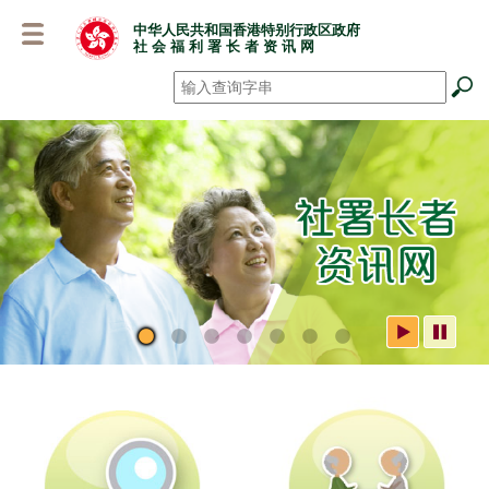
跳
中华人民共和国香港特别行政区政府
至
社 会 福 利 署 长 者 资 讯 网
主
要
搜寻
*
内
容
社署长者资讯网