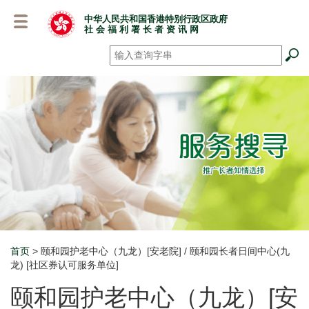
跳
中华人民共和国香港特别行政区政府
至
社 会 福 利 署 长 者 资 讯 网
主
要
搜寻
*
内
容
首页
> 颐和园护老中心（九龙）[安老院] / 颐和园长者日间中心(九
Breadcrumb
龙) [社区券认可服务单位]
颐和园护老中心（九龙）[安