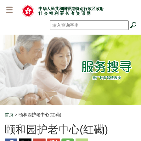
跳
中华人民共和国香港特别行政区政府
至
社 会 福 利 署 长 者 资 讯 网
主
要
搜寻
*
内
容
首页
> 颐和园护老中心(红磡)
Breadcrumb
颐和园护老中心(红磡)