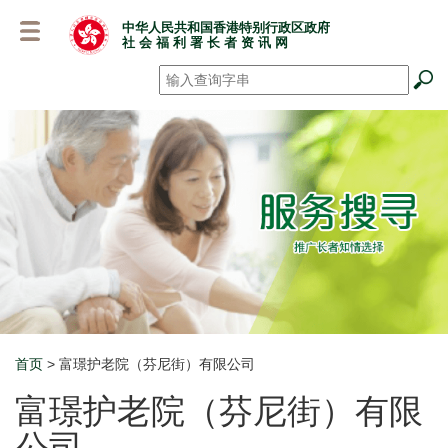
跳
中华人民共和国香港特别行政区政府
至
社 会 福 利 署 长 者 资 讯 网
主
要
搜寻
*
内
容
首页
> 富璟护老院（芬尼街）有限公司
Breadcrumb
富璟护老院（芬尼街）有限
公司