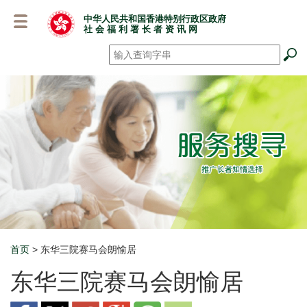
跳
中华人民共和国香港特别行政区政府
至
社 会 福 利 署 长 者 资 讯 网
主
要
搜寻
*
内
容
首页
> 东华三院赛马会朗愉居
Breadcrumb
东华三院赛马会朗愉居