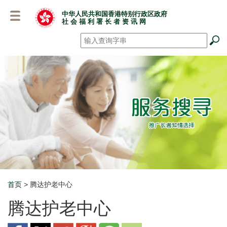
跳
中华人民共和国香港特别行政区政府
至
社 会 福 利 署 长 者 资 讯 网
主
要
搜寻
*
内
容
首页
> 腾达护老中心
Breadcrumb
腾达护老中心