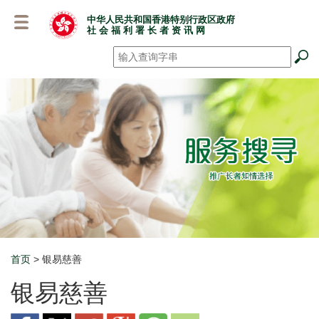
跳
中华人民共和国香港特别行政区政府
至
社 会 福 利 署 长 者 资 讯 网
主
要
搜寻
*
内
容
首页
> 银易慈善
Breadcrumb
银易慈善