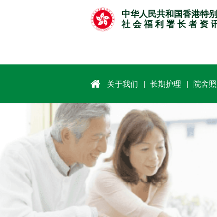
跳
中华人民共和国香港特
至
社 会 福 利 署 长 者 资 
主
要
内
容
关于我们
长期护理
院舍照