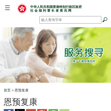
跳
中华人民共和国香港特别行政区政府
至
社 会 福 利 署 长 者 资 讯 网
主
要
搜寻
*
内
容
首页
> 恩预复康
Breadcrumb
恩预复康