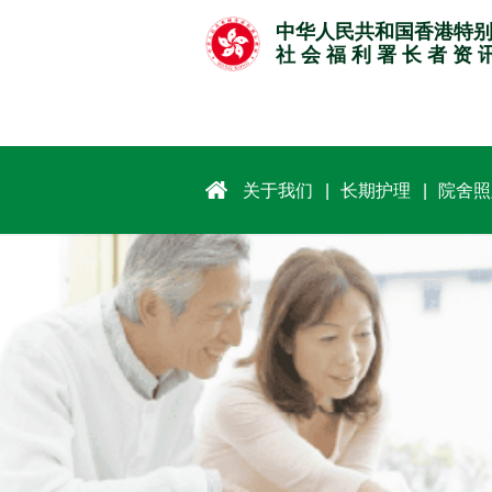
跳
中华人民共和国香港特
至
社 会 福 利 署 长 者 资 
主
要
内
容
关于我们
长期护理
院舍照