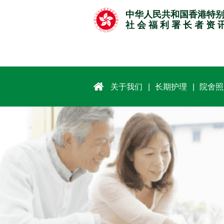
跳
中华人民共和国香港特
至
社 会 福 利 署 长 者 资 
主
要
内
容
关于我们
长期护理
院舍照