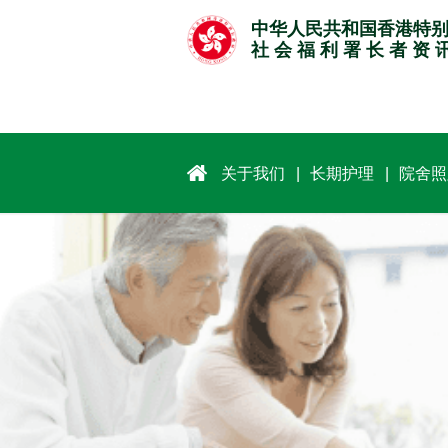
跳
中华人民共和国香港特
至
社 会 福 利 署 长 者 资 
主
要
内
容
关于我们
长期护理
院舍照