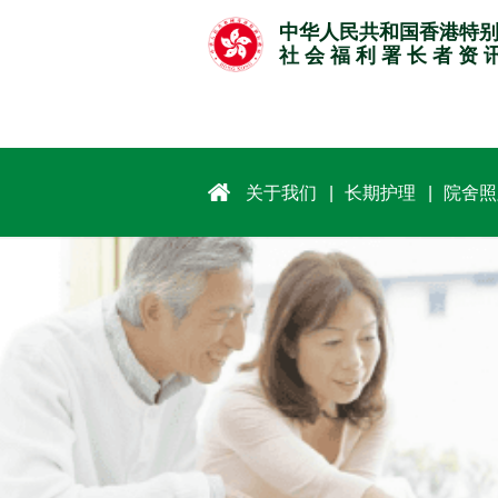
跳
中华人民共和国香港特
至
社 会 福 利 署 长 者 资 
主
要
内
容
关于我们
长期护理
院舍照