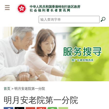
跳
中华人民共和国香港特别行政区政府
至
社 会 福 利 署 长 者 资 讯 网
主
要
搜寻
*
内
容
首页
> 明月安老院第一分院
Breadcrumb
明月安老院第一分院