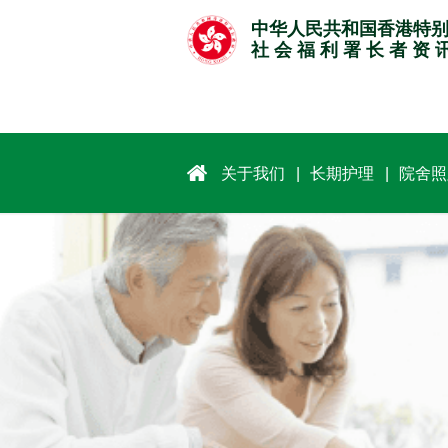
跳
中华人民共和国香港特
至
社 会 福 利 署 长 者 资 
主
要
内
容
关于我们
长期护理
院舍照