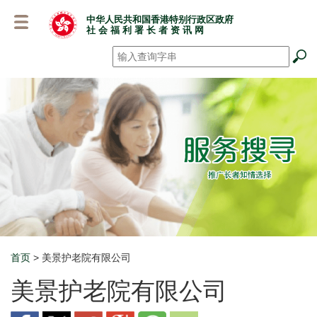
跳
中华人民共和国香港特别行政区政府
至
社 会 福 利 署 长 者 资 讯 网
主
要
搜寻
*
内
容
首页
> 美景护老院有限公司
Breadcrumb
美景护老院有限公司