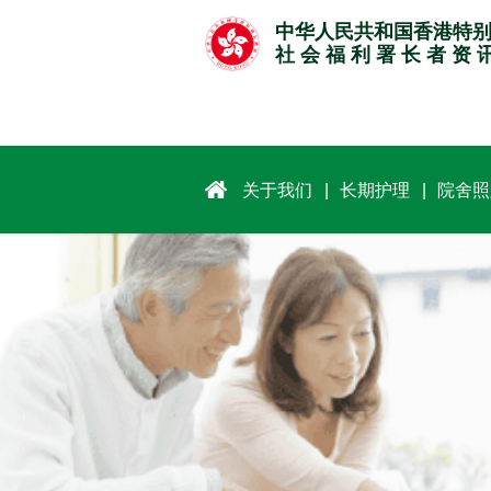
跳
中华人民共和国香港特
至
社 会 福 利 署 长 者 资 
主
要
内
容
关于我们
长期护理
院舍照