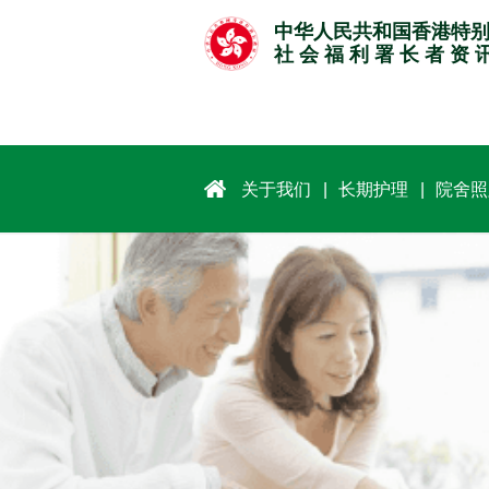
跳
中华人民共和国香港特
至
社 会 福 利 署 长 者 资 
主
要
内
容
关于我们
长期护理
院舍照