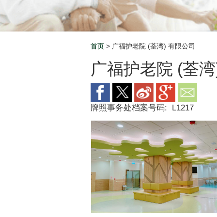
首页
> 广福护老院 (荃湾) 有限公司
Breadcrumb
广福护老院 (荃湾
牌照事务处档案号码:
L1217