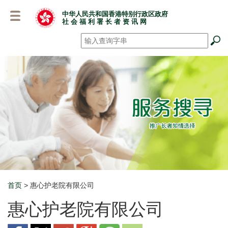
跳
中华人民共和国香港特别行政区政府
至
社 会 福 利 署 长 者 资 讯 网
主
要
搜寻
*
内
容
首页
> 惠心护老院有限公司
Breadcrumb
惠心护老院有限公司