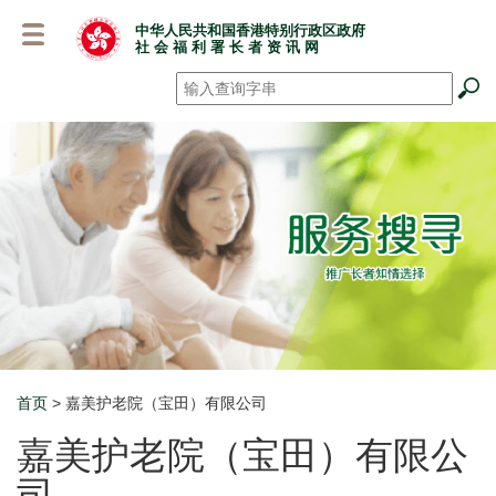
跳
中华人民共和国香港特别行政区政府
至
社 会 福 利 署 长 者 资 讯 网
主
要
搜寻
*
内
容
首页
> 嘉美护老院（宝田）有限公司
Breadcrumb
嘉美护老院（宝田）有限公
司