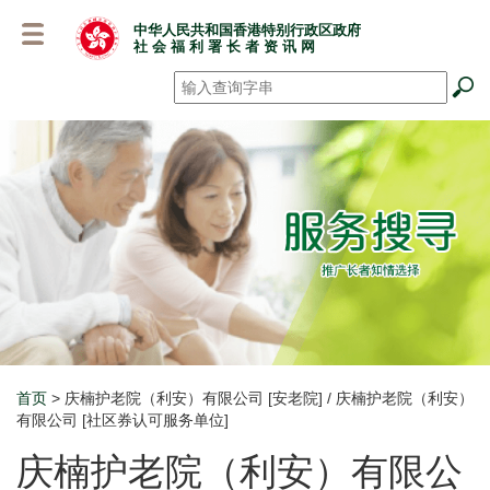
跳
中华人民共和国香港特别行政区政府
至
社 会 福 利 署 长 者 资 讯 网
主
要
搜寻
*
内
容
首页
> 庆楠护老院（利安）有限公司 [安老院] / 庆楠护老院（利安）
Breadcrumb
有限公司 [社区券认可服务单位]
庆楠护老院（利安）有限公