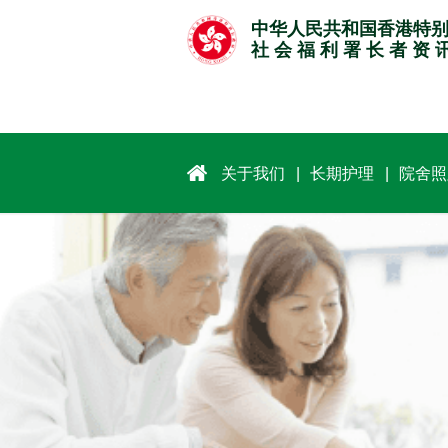
跳
中华人民共和国香港特
至
社 会 福 利 署 长 者 资 
主
要
内
容
关于我们
长期护理
院舍照