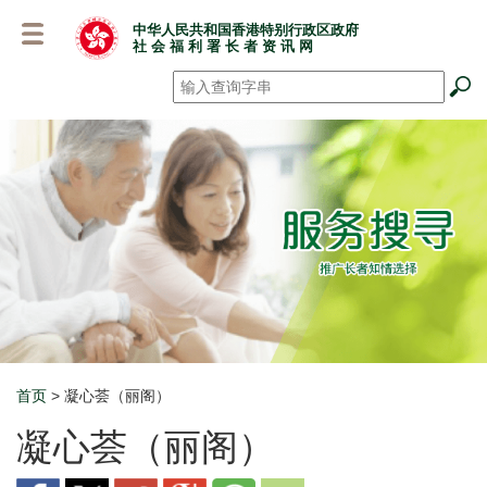
跳
中华人民共和国香港特别行政区政府
至
社 会 福 利 署 长 者 资 讯 网
主
要
搜寻
*
内
容
首页
> 凝心荟（丽阁）
Breadcrumb
凝心荟（丽阁）