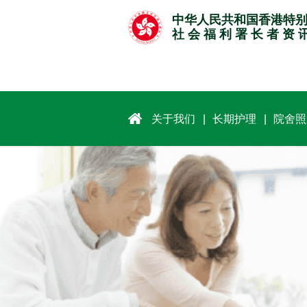
跳
中华人民共和国香港特
至
社 会 福 利 署 长 者 资 
主
要
内
容
关于我们
长期护理
院舍照