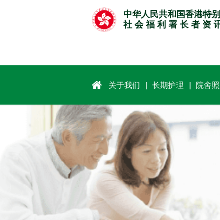
跳
中华人民共和国香港特
至
社 会 福 利 署 长 者 资 
主
要
内
容
关于我们
长期护理
院舍照