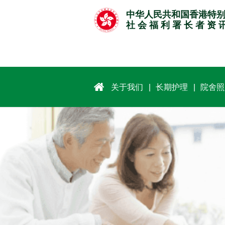
跳
中华人民共和国香港特
至
社 会 福 利 署 长 者 资 
主
要
内
容
关于我们
长期护理
院舍照